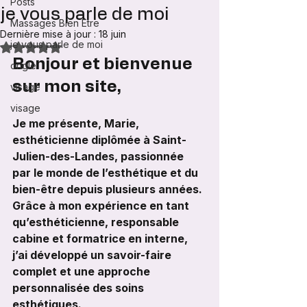
Posts
je vous parle de moi
Massages Bien Etre
Dernière mise à jour :
18 juin
je vous parle de moi
Noté NaN étoiles sur 5.
Bonjour et bienvenue 
ongle
sur mon site,
visage
visage
Je me présente, Marie, 
esthéticienne diplômée à Saint-
Julien-des-Landes, passionnée 
par le monde de l’esthétique et du 
bien-être depuis plusieurs années. 
Grâce à mon expérience en tant 
qu’esthéticienne, responsable 
cabine et formatrice en interne, 
j’ai développé un savoir-faire 
complet et une approche 
personnalisée des soins 
esthétiques.