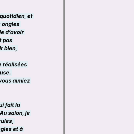
uotidien, et 
 ongles 
e d’avoir 
t pas 
r bien, 
 réalisées 
use. 
 vous aimiez 
 fait la 
Au salon, je 
ules, 
gles et à 