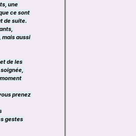
ts, une 
que ce sont 
 de suite.
ants, 
, mais aussi 
et de les 
 soignée, 
n moment 
vous prenez 
s
es gestes 