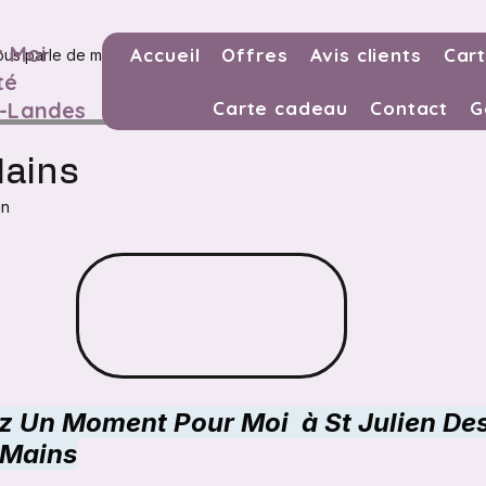
 Moi
Accueil
Offres
Avis clients
Cart
ous parle de moi
ongle
visage
visage
té
s-Landes
Carte cadeau
Contact
G
Mains
in
r 5.
 Un Moment Pour Moi  à St Julien De
 Mains