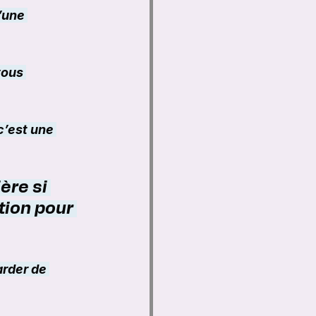
’une 
vous 
c’est une 
ère si 
tion pour 
arder de 