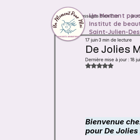
Un Moment pour
Posts
Massages Bien Etre
je v
Institut de beau
Saint-Julien-De
17 juin
3 min de lecture
De Jolies 
Dernière mise à jour :
18 ju
Noté NaN étoiles su
Bienvenue chez
pour De Jolies