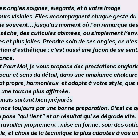
des ongles soignés, élégants, et à votre image
ours visibles. Elles accompagnent chaque geste du q
lie souvent… jusqu’au moment où l’on remarque des
 sèche, des cuticules abîmées, ou simplement l’envi
s et plus jolies. Prendre soin de ses ongles, ce n’es
on d’esthétique : c’est aussi une façon de se senti
iance.
Pour Moi, je vous propose des prestations onglerie
ceur et sens du détail, dans une ambiance chaleure
ltat propre, harmonieux, et adapté à votre style, que
u une touche plus affirmée.
mais surtout bien préparés
ce toujours par une bonne préparation. C’est ce qui
 pose “qui tient” et un résultat qui se dégrade vite. 
ravailler proprement : mise en forme, soin des cutic
le, et choix de la technique la plus adaptée à vos on