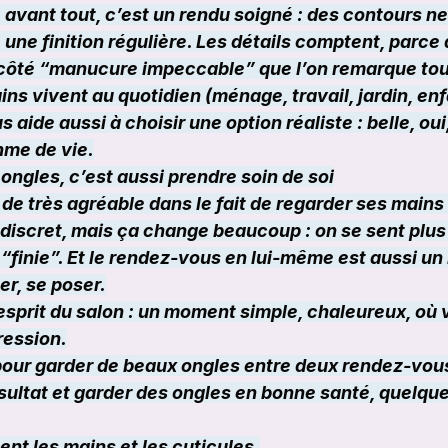
avant tout, c’est un rendu soigné : des contours ne
ne finition régulière. Les détails comptent, parce 
côté “manucure impeccable” que l’on remarque tout
ns vivent au quotidien (ménage, travail, jardin, enf
 aide aussi à choisir une option réaliste : belle, oui
hme de vie.
ongles, c’est aussi prendre soin de soi
 de très agréable dans le fait de regarder ses mains 
t discret, mais ça change beaucoup : on se sent plus
 “finie”. Et le rendez-vous en lui-même est aussi u
er, se poser.
esprit du salon : un moment simple, chaleureux, où 
ression.
pour garder de beaux ongles entre deux rendez-vou
ésultat et garder des ongles en bonne santé, quelqu
nt les mains et les cuticules,