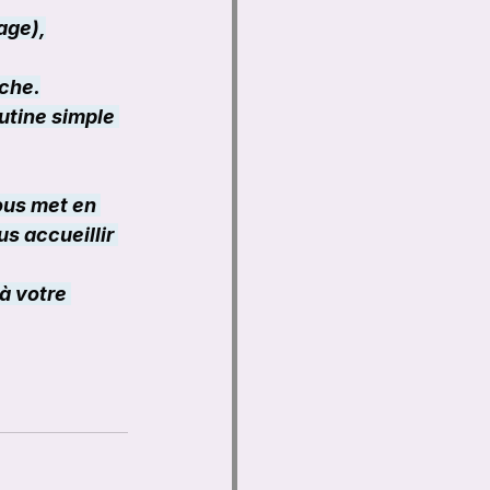
age),
uche.
utine simple 
ous met en 
s accueillir 
à votre 