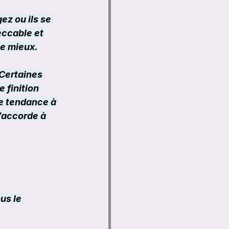
z ou ils se 
ccable et 
le mieux.
 Certaines 
 finition 
ne tendance à 
’accorde à 
us le 