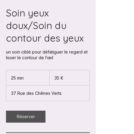
Soin yeux
doux/Soin du
contour des yeux
un soin ciblé pour défatiguer le regard et
lisser le contour de l’œil
35
euros
25 min
2
35 €
5
m
37 Rue des Chênes Verts
i
n
Réserver