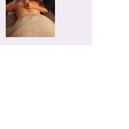
Coordonnées
Un Moment Pour Moi, 37 Rue des Chênes
Verts, Saint-Julien-des-Landes, France
+ 06 61 87 46 65
Contact
37 rue des Chênes Verts