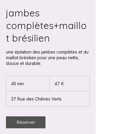
jambes
complètes+maillo
t brésilien
une épilation des jambes complètes et du
maillot brésilien pour une peau nette,
douce et durable.
47
euros
45 min
4
47 €
5
m
37 Rue des Chênes Verts
i
n
Réserver