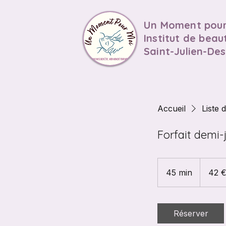
Un Moment pour
Institut de beau
Saint-Julien-De
Accueil
Liste 
Forfait demi-
42
euros
45 min
4
42 
5
m
i
Réserver
n