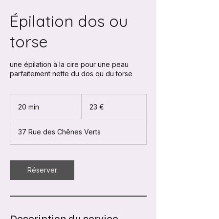
Épilation dos ou
torse
une épilation à la cire pour une peau
parfaitement nette du dos ou du torse
23
euros
20 min
2
23 €
0
m
37 Rue des Chênes Verts
i
n
Réserver