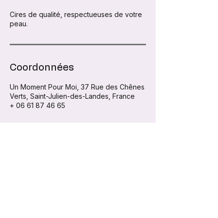
Cires de qualité, respectueuses de votre
peau.
Coordonnées
Un Moment Pour Moi, 37 Rue des Chênes
Verts, Saint-Julien-des-Landes, France
+ 06 61 87 46 65
Contact
37 rue des Chênes Verts
85150, SAINT-JULIEN-DES-LANDES