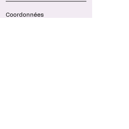
Coordonnées
Un Moment Pour Moi, 37 Rue des Chênes
Verts, Saint-Julien-des-Landes, France
+ 06 61 87 46 65
Contact
37 rue des Chênes Verts
85150, SAINT-JULIEN-DES-LANDES
marie@unmomentpourmoivendee.com
06 61 87 46 65
Horaires