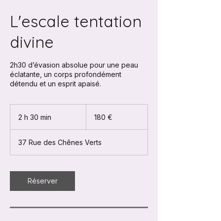
L'escale tentation
divine
2h30 d’évasion absolue pour une peau
éclatante, un corps profondément
détendu et un esprit apaisé.
180
euros
2 h 30 min
2
180 €
h
3
37 Rue des Chênes Verts
0
m
i
n
Réserver