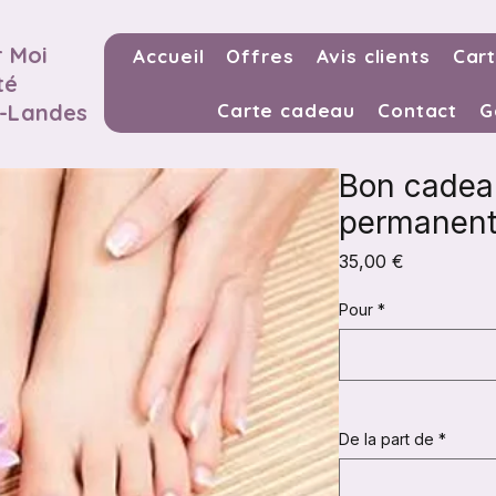
 Moi
Accueil
Offres
Avis clients
Cart
té
s-Landes
Carte cadeau
Contact
G
Bon cadeau
permanent
Prix
35,00 €
Pour
*
De la part de
*