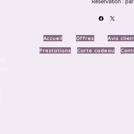
Réservation : pa
65. Message pers
/ De la part de /
Conditions : bon
échangeable con
Accueil
Offres
Avis clien
Prestations
Carte cadeau
Cont
DES
.com
0
0